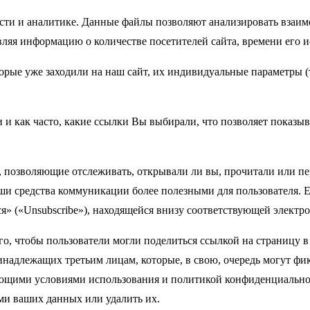
сти и аналитике. Данные файлы позволяют анализировать взаим
вляя информацию о количестве посетителей сайта, времени его
рые уже заходили на наш сайт, их индивидуальные параметры (т
 и как часто, какие ссылки Вы выбирали, что позволяет показы
, позволяющие отслеживать, открывали ли вы, прочитали или п
ши средства коммуникации более полезными для пользователя. Е
» («Unsubscribe»), находящейся внизу соответствующей электр
о, чтобы пользователи могли поделиться ссылкой на страницу в
инадлежащих третьим лицам, которые, в свою, очередь могут фи
вующими условиями использования и политикой конфиденциальнос
ими ваших данных или удалить их.